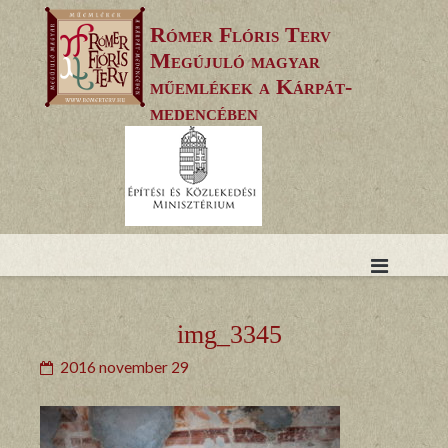
Skip
Rómer Flóris Terv
to
Megújuló magyar
content
műemlékek a Kárpát-
medencében
img_3345
2016 november 29