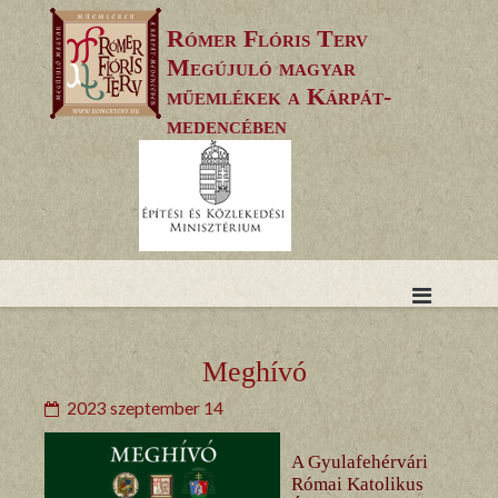
Skip
Rómer Flóris Terv
to
Megújuló magyar
content
műemlékek a Kárpát-
medencében
Meghívó
2023 szeptember 14
A Gyulafehérvári
Római Katolikus