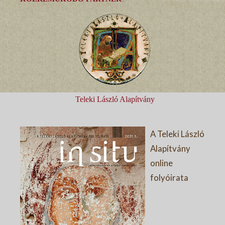
Teleki László Alapítvány
A Teleki László
Alapítvány
online
folyóirata