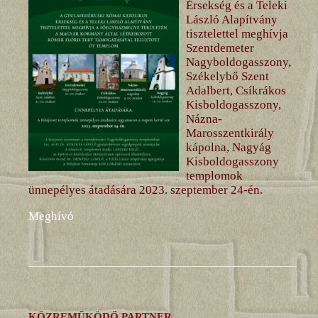
Érsekség és a Teleki
László Alapítvány
tisztelettel meghívja
Szentdemeter
Nagyboldogasszony,
Székelybő Szent
Adalbert, Csíkrákos
Kisboldogasszony,
Názna-
Marosszentkirály
kápolna, Nagyág
Kisboldogasszony
templomok
ünnepélyes átadására 2023. szeptember 24-én.
Meghívó
KÖZREMŰKÖDŐ PARTNER