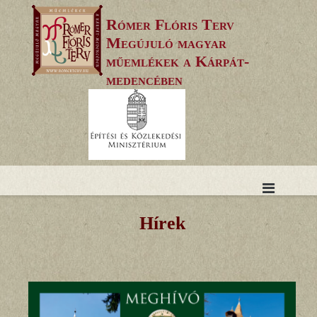
Skip
Rómer Flóris Terv
to
Megújuló magyar
content
műemlékek a Kárpát-
medencében
Hírek