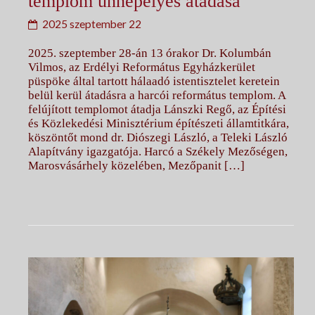
templom ünnepélyes átadása
2025 szeptember 22
2025. szeptember 28-án 13 órakor Dr. Kolumbán
Vilmos, az Erdélyi Református Egyházkerület
püspöke által tartott hálaadó istentisztelet keretein
belül kerül átadásra a harcói református templom. A
felújított templomot átadja Lánszki Regő, az Építési
és Közlekedési Minisztérium építészeti államtitkára,
köszöntőt mond dr. Diószegi László, a Teleki László
Alapítvány igazgatója. Harcó a Székely Mezőségen,
Marosvásárhely közelében, Mezőpanit […]