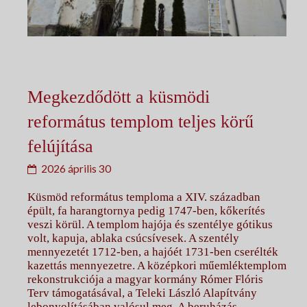
Megkezdődött a küsmödi
református templom teljes körű
felújítása
2026 április 30
Küsmöd református temploma a XIV. században
épült, fa harangtornya pedig 1747-ben, kőkerítés
veszi körül. A templom hajója és szentélye gótikus
volt, kapuja, ablaka csúcsívesek. A szentély
mennyezetét 1712-ben, a hajóét 1731-ben cserélték
kazettás mennyezetre. A középkori műemléktemplom
rekonstrukciója a magyar kormány Rómer Flóris
Terv támogatásával, a Teleki László Alapítvány
lebonyolításában valósul meg. A beruházás