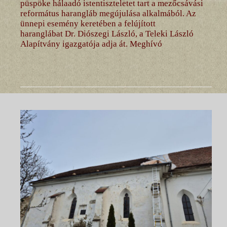
püspöke hálaadó istentiszteletet tart a mezőcsávási
református harangláb megújulása alkalmából. Az
ünnepi esemény keretében a felújított
haranglábat Dr. Diószegi László, a Teleki László
Alapítvány igazgatója adja át. Meghívó