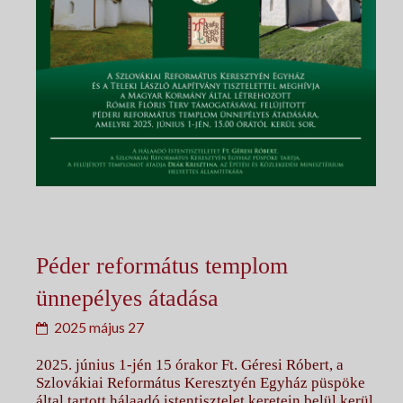
Péder református templom
ünnepélyes átadása
2025 május 27
2025. június 1-jén 15 órakor Ft. Géresi Róbert, a
Szlovákiai Református Keresztyén Egyház püspöke
által tartott hálaadó istentisztelet keretein belül kerül