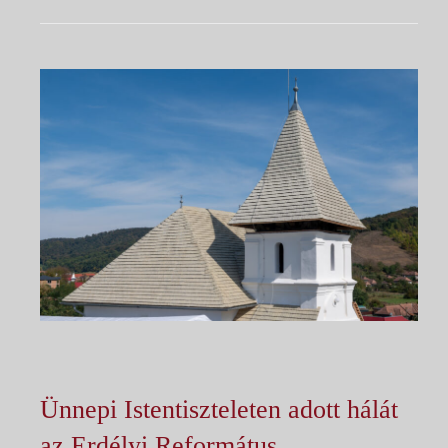
Ünnepi Istentiszteleten adott hálát
az Erdélyi Református