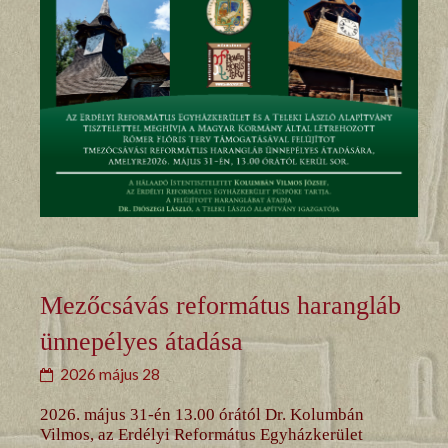
Mezőcsávás református harangláb
ünnepélyes átadása
2026 május 28
2026. május 31-én 13.00 órától Dr. Kolumbán
Vilmos, az Erdélyi Református Egyházkerület