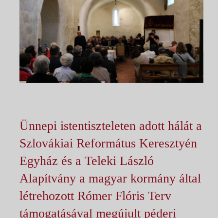
Ünnepi istentiszteleten adott hálát a
Szlovákiai Református Keresztyén
Egyház és a Teleki László
Alapítvány a magyar kormány által
létrehozott Rómer Flóris Terv
támogatásával megújult péderi