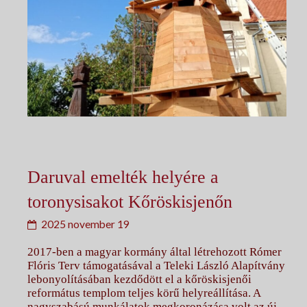
Daruval emelték helyére a
toronysisakot Kőröskisjenőn
2025 november 19
2017-ben a magyar kormány által létrehozott Rómer
Flóris Terv támogatásával a Teleki László Alapítvány
lebonyolításában kezdődött el a kőröskisjenői
református templom teljes körű helyreállítása. A
nagyszabású munkálatok megkoronázása volt az új