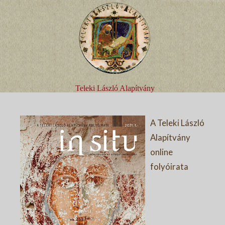
Teleki László Alapítvány
A Teleki László
Alapítvány
online
folyóirata