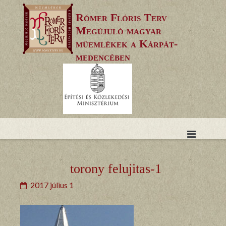
Skip
Rómer Flóris Terv
to
Megújuló magyar
content
műemlékek a Kárpát-
medencében
torony felujitas-1
2017 július 1