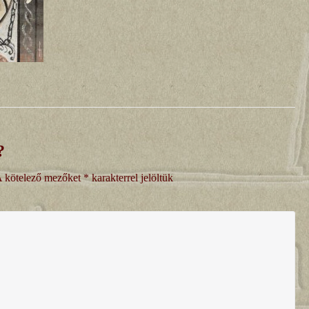
?
 kötelező mezőket
*
karakterrel jelöltük