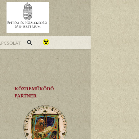
pcsolat
KÖZREMŰKÖDŐ
PARTNER