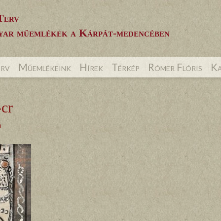
Terv
ar műemlékek a Kárpát-medencében
erv
Műemlékeink
Hírek
Térkép
Rómer Flóris
Ka
cr
á