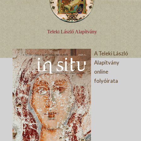
Teleki László Alapítvány
A Teleki László
Alapítvány
online
folyóirata