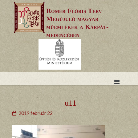
Skip
Rómer Flóris Terv
to
Megújuló magyar
content
műemlékek a Kárpát-
medencében
u11
2019 február 22