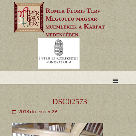
Skip
Rómer Flóris Terv
to
Megújuló magyar
content
műemlékek a Kárpát-
medencében
DSC02573
2018 december 29