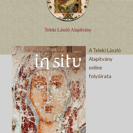
Teleki László Alapítvány
A Teleki László
Alapítvány
online
folyóirata