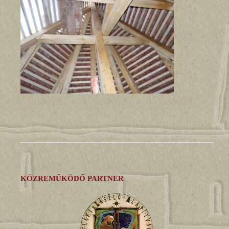
KÖZREMŰKÖDŐ PARTNER