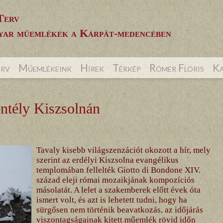
Terv
ar műemlékek a Kárpát-medencében
erv
Műemlékeink
Hírek
Térkép
Rómer Flóris
Ka
entély Kiszsolnán
Tavaly kisebb világszenzációt okozott a hír, mely
szerint az erdélyi Kiszsolna evangélikus
templomában fellelték Giotto di Bondone XIV.
század eleji római mozaikjának kompozíciós
másolatát. A lelet a szakemberek előtt évek óta
ismert volt, és azt is lehetett tudni, hogy ha
sürgősen nem történik beavatkozás, az időjárás
viszontagságainak kitett műemlék rövid időn