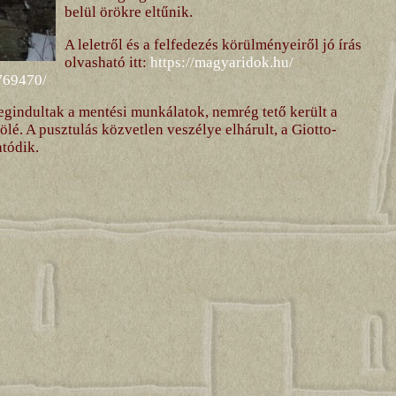
belül örökre eltűnik.
A leletről és a felfedezés körülményeiről jó írás
olvasható itt:
https://magyaridok.hu/
769470/
gindultak a mentési munkálatok, nemrég tető került a
ölé. A pusztulás közvetlen veszélye elhárult, a Giotto-
atódik.