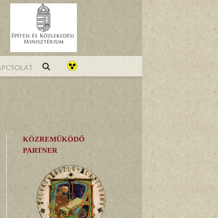
pcsolat
KÖZREMŰKÖDŐ
PARTNER