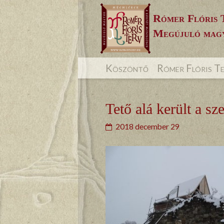
Skip
Rómer Flóris 
to
Megújuló magy
content
Köszöntő
Rómer Flóris T
Tető alá került a sz
2018 december 29