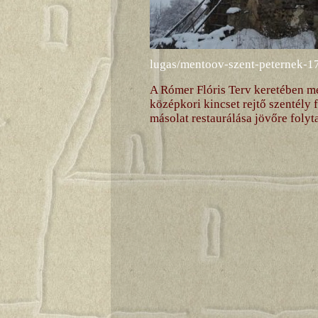
lugas/mentoov-szent-peternek-
1
A Rómer Flóris Terv keretében me
középkori kincset rejtő szentély f
másolat restaurálása jövőre folyt