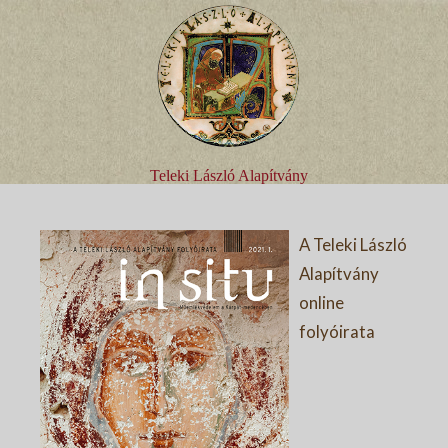
Teleki László Alapítvány
A Teleki László
Alapítvány
online
folyóirata