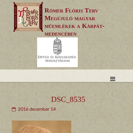
Skip
Rómer Flóris Terv
to
Megújuló magyar
content
műemlékek a Kárpát-
medencében
DSC_8535
2016 december 14