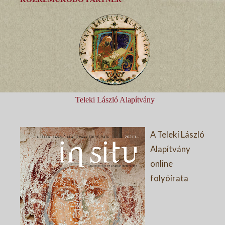
Teleki László Alapítvány
A Teleki László
Alapítvány
online
folyóirata