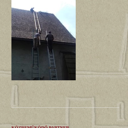
KÖZREMŰKÖDŐ PARTNER