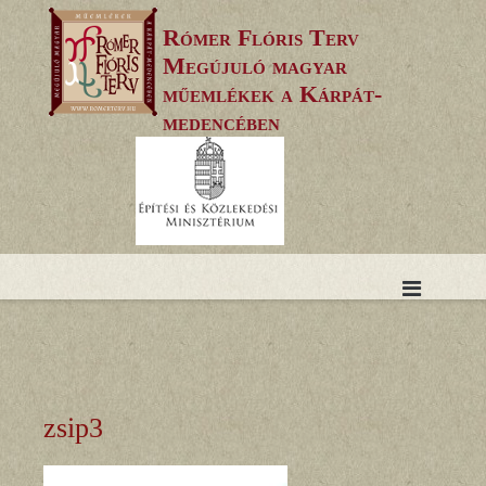
Skip
Rómer Flóris Terv
to
Megújuló magyar
content
műemlékek a Kárpát-
medencében
zsip3