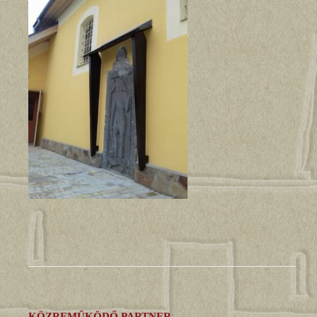
KÖZREMŰKÖDŐ PARTNER