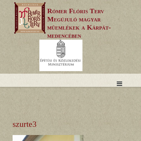
Skip
Rómer Flóris Terv
to
Megújuló magyar
content
műemlékek a Kárpát-
medencében
szurte3