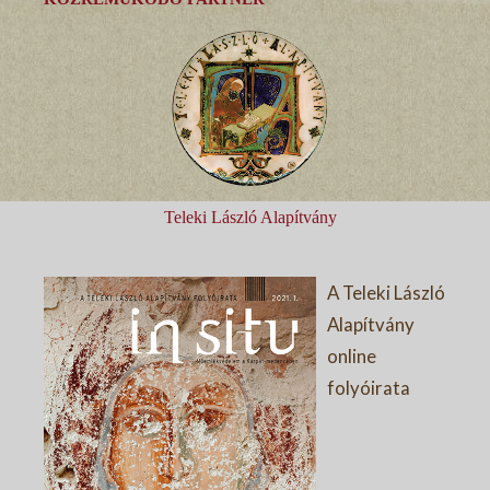
Teleki László Alapítvány
A Teleki László
Alapítvány
online
folyóirata