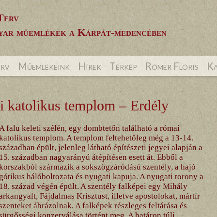
Terv
ar műemlékek a Kárpát-medencében
erv
Műemlékeink
Hírek
Térkép
Rómer Flóris
Ka
i katolikus templom – Erdély
A falu keleti szélén, egy dombtetőn található a római
katolikus templom. A templom feltehetőleg még a 13-14.
században épült, jelenleg látható építészeti jegyei alapján a
15. században nagyarányú átépítésen esett át. Ebből a
korszakból származik a sokszögzáródású szentély, a hajó
gótikus hálóboltozata és nyugati kapuja. A nyugati torony a
18. század végén épült. A szentély falképei egy Mihály
arkangyalt, Fájdalmas Krisztust, illetve apostolokat, mártír
szenteket ábrázolnak. A falképek részleges feltárása és
sürgősségi konzerválása történt meg. A határon túli