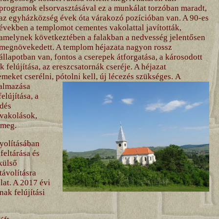
programok elsorvasztásával ez a munkálat torzóban maradt,
az egyházközség évek óta várakozó pozícióban van. A 90-es
években a templomot cementes vakolattal javították,
amelynek következtében a falakban a nedvesség jelentősen
megnövekedett. A templom héjazata nagyon rossz
állapotban van, fontos a cserepek átforgatása, a károsodott
felújítása, az ereszcsatornák cseréje. A héjazat
eket cserélni, pótolni kell, új lécezés szükséges.
A
kalmazása
lújítása, a
edés
 vakolások,
 meg.
yolításában
feltárása és
 külső
távolításra
lat. A 2017 évi
ak felújítási