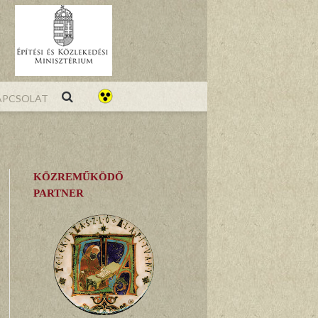
pcsolat
KÖZREMŰKÖDŐ
PARTNER