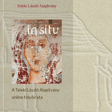
Teleki László Alapítvány
A Teleki László Alapítvány
online folyóirata