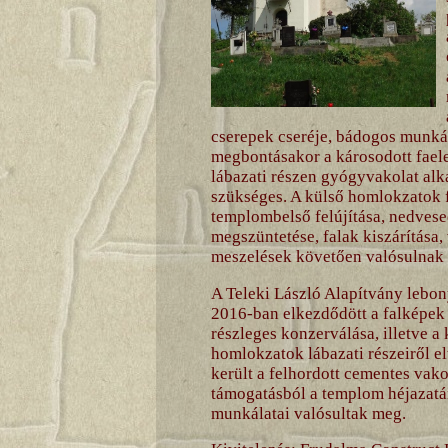
cserepek cseréje, bádogos munkák 
megbontásakor a károsodott faelem
lábazati részen gyógyvakolat al
szükséges. A külső homlokzatok fe
templombelső felújítása, nedves
megszüntetése, falak kiszárítása,
meszelések követően valósulnak
A Teleki László Alapítvány lebon
2016-ban elkezdődött a falképek 
részleges konzerválása, illetve a
homlokzatok lábazati részeiről el
került a felhordott cementes vako
támogatásból a templom héjazatán
munkálatai valósultak meg.