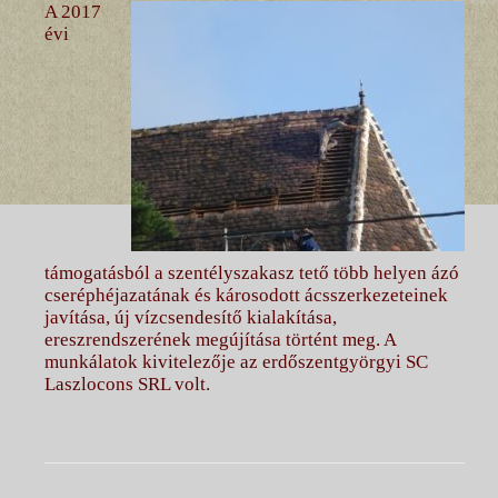
A 2017
évi
támogatásból a szentélyszakasz tető több helyen ázó
cseréphéjazatának és károsodott ácsszerkezeteinek
javítása, új vízcsendesítő kialakítása,
ereszrendszerének megújítása történt meg. A
munkálatok kivitelezője az erdőszentgyörgyi SC
Laszlocons SRL volt.