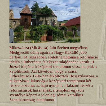
Mikeszásza (Micăsasa) falu Szeben megyében,
Medgyestől délnyugatra a Nagy-Küküllő jobb
partján. 14. században épített temploma a reformáció
idején a lutheránus felekezet tulajdonába került. II.
József idején a középkori templomot visszakapták a
katolikusok. Azt követően, hogy a szász
lutheránusok 1796-ban átköltöztek Hossszúaszóra, a
mikeszászai lakosság a középkori templomot két
részre osztotta: az hajó nyugati, elfalazott részét a
reformátusok használják, a templom egykori
szentélye képezi a jelenlegi római katolikus
Szentháromság-templomot.