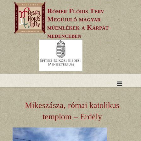
Skip
Rómer Flóris Terv
to
Megújuló magyar
content
műemlékek a Kárpát-
medencében
Mikeszásza, római katolikus
templom – Erdély