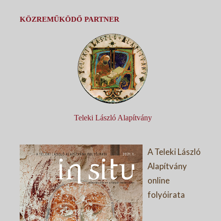
KÖZREMŰKÖDŐ PARTNER
Teleki László Alapítvány
A Teleki László
Alapítvány
online
folyóirata