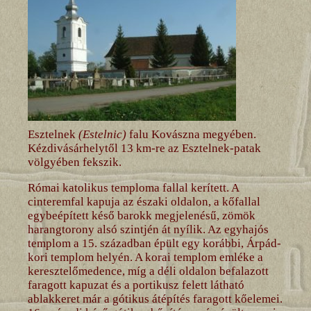
Esztelnek
(Estelnic)
falu Kovászna megyében.
Kézdivásárhelytől 13 km-re az Esztelnek-patak
völgyében fekszik.
Római katolikus temploma fallal kerített. A
cinteremfal kapuja az északi oldalon, a kőfallal
egybeépített késő barokk megjelenésű, zömök
harangtorony alsó szintjén át nyílik. Az egyhajós
templom a 15. században épült egy korábbi, Árpád-
kori templom helyén. A korai templom emléke a
keresztelőmedence, míg a déli oldalon befalazott
faragott kapuzat és a portikusz felett látható
ablakkeret már a gótikus átépítés faragott kőelemei.