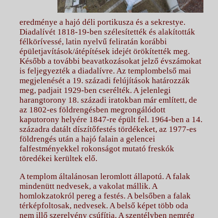
eredménye a hajó déli portikusza és a sekrestye.
Diadalívét 1818-19-ben szélesítették és alakították
félkörívessé, latin nyelvű feliratán korábbi
épületjavítások/átépítések idejét örökítették meg.
Később a további beavatkozásokat jelző évszámokat
is feljegyezték a diadalívre. Az templombelső mai
megjelenését a 19. századi felújítások határozzák
meg, padjait 1929-ben cserélték. A jelenlegi
harangtorony 18. századi iratokban már említett, de
az 1802-es földrengésben megrongálódott
kaputorony helyére 1847-re épült fel. 1964-ben a 14.
századra datált díszítőfestés tördékeket, az 1977-es
földrengés után a hajó falain a gelencei
falfestményekkel rokonságot mutató freskók
töredékei kerültek elő.
A templom általánosan leromlott állapotú. A falak
mindenütt nedvesek, a vakolat mállik. A
homlokzatokról pereg a festés. A belsőben a falak
térképfoltosak, nedvesek. A belső képet több oda
nem illő szerelvény csúfítja. A szentélyben nemrég