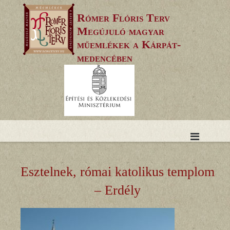
Skip
Rómer Flóris Terv
to
Megújuló magyar
content
műemlékek a Kárpát-
medencében
Esztelnek, római katolikus templom
– Erdély