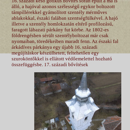
16. századi késő gótikus bővítés során épült a ma is
álló, a hajóval azonos szélességű egykor boltozott
támpillérekkel gyámolított szentély mérműves
ablakokkal, északi falában szentségfülkével. A hajó
illetve a szentély homlokzatán eltérő profilozású,
faragott lábazati párkány fut körbe. Az 1802-es
földrengésben sérült szentélyboltozat már csak
nyomaiban, töredékeiben maradt fenn. Az északi fal
árkádíves párkánya egy újabb 16. századi
megújításkor készülhetett, feltehetően egy
szuroköntőkkel is ellátott védőemelettel hozható
összefüggésbe. 17. századi bővítések