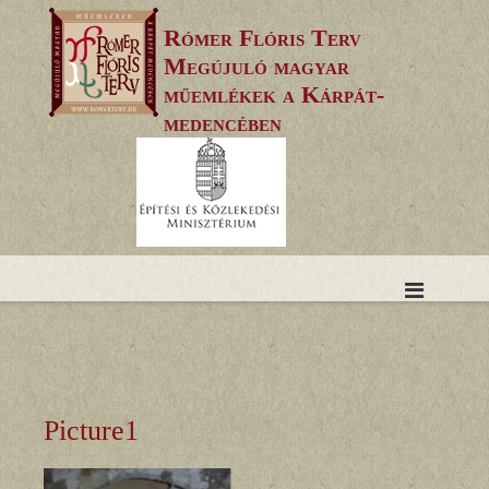
Skip
Rómer Flóris Terv
to
Megújuló magyar
content
műemlékek a Kárpát-
medencében
Picture1