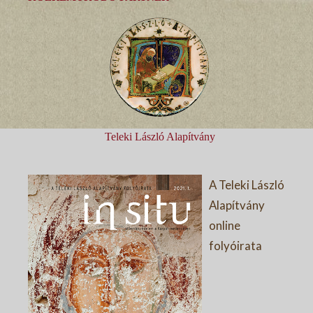
Teleki László Alapítvány
A Teleki László
Alapítvány
online
folyóirata