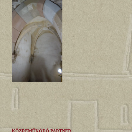
KÖZREMŰKÖDŐ PARTNER