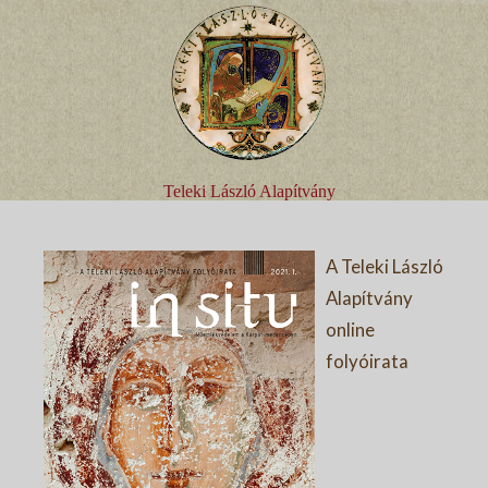
Teleki László Alapítvány
A Teleki László
Alapítvány
online
folyóirata