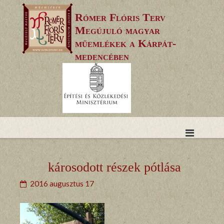
Skip
Rómer Flóris Terv
to
Megújuló magyar
content
műemlékek a Kárpát-
medencében
károsodott részek pótlása
2016 augusztus 17