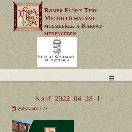
Skip
Rómer Flóris Terv
to
Megújuló magyar
content
műemlékek a Kárpát-
medencében
Konf_2022_04_28_1
2022 április 27