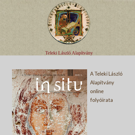
Teleki László Alapítvány
A Teleki László
Alapítvány
online
folyóirata