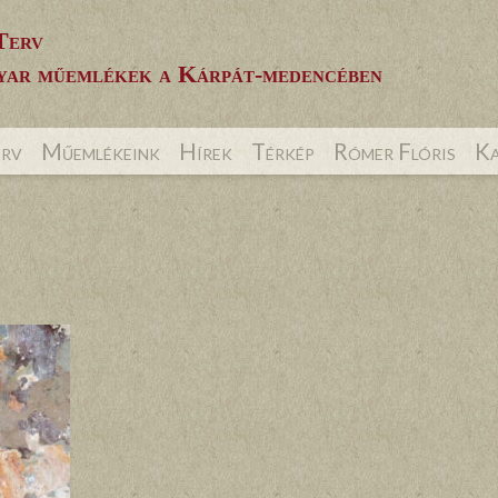
Terv
ar műemlékek a Kárpát-medencében
erv
Műemlékeink
Hírek
Térkép
Rómer Flóris
Ka