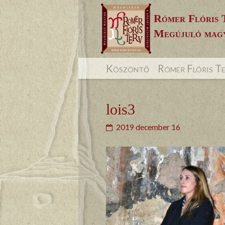
Skip
Rómer Flóris 
to
Megújuló magy
content
Köszöntő
Rómer Flóris T
lois3
2019 december 16