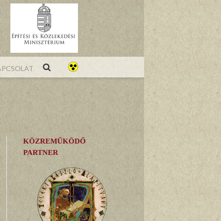
pcsolat
KÖZREMŰKÖDŐ
PARTNER