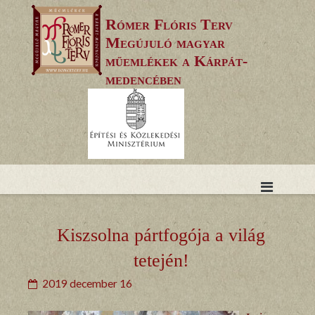
Skip
Rómer Flóris Terv
to
Megújuló magyar
content
műemlékek a Kárpát-
medencében
Kiszsolna pártfogója a világ
tetején!
2019 december 16