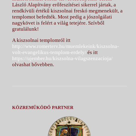
László Alapítvány erőfeszítései sikerrel jártak, a
rendkívüli értékű kiszsolnai freskó megmenekült, a
templomot befedték. Most pedig a jószolgálati
nagykövet is felért a világ tetejére. Szívből
gratulálunk!
A kiszsolnai templomról itt
http://www.romerterv.hu/muemlekeink/kiszsolna-
volt-evangelikus-templom-erdely/
és itt
https://ujember.hu/kiszsolna-vilagszenzacioja/
olvashat bővebben.
KÖZREMŰKÖDŐ PARTNER