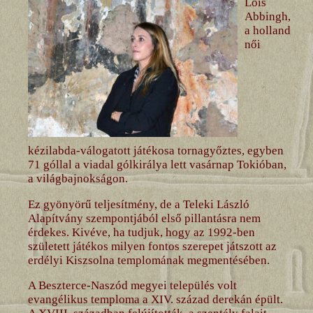
Lois
Abbingh,
a holland
női
kézilabda-válogatott játékosa tornagyőztes, egyben
71 góllal a viadal gólkirálya lett vasárnap Tokióban,
a világbajnokságon.
Ez gyönyörű teljesítmény, de a Teleki László
Alapítvány szempontjából első pillantásra nem
érdekes. Kivéve, ha tudjuk, hogy az 1992-ben
született játékos milyen fontos szerepet játszott az
erdélyi Kiszsolna templomának megmentésében.
A Beszterce-Naszód megyei település volt
evangélikus temploma a XIV. század derekán épült.