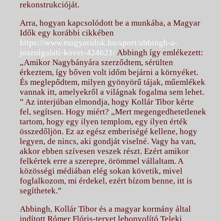
rekonstrukcióját.
Arra, hogyan kapcsolódott be a munkába, a Magyar
Idők egy korábbi cikkében
https://www.magyaridok.hu/sport/abbingh-a-
joszolgalati-kovet-424621/
Abbingh így emlékezett:
„Amikor Nagybányára szerződtem, sérülten
érkeztem, így bőven volt időm bejárni a környéket.
És meglepődtem, milyen gyönyörű tájak, műemlékek
vannak itt, amelyekről a világnak fogalma sem lehet.
” Az interjúban elmondja, hogy Kollár Tibor kérte
fel, segítsen. Hogy miért? „Mert megengedhetetlenek
tartom, hogy egy ilyen templom, egy ilyen érték
összedőljön. Ez az egész emberiségé kellene, hogy
legyen, de nincs, aki gondját viselné. Vagy ha van,
akkor ebben szívesen veszek részt. Ezért amikor
felkértek erre a szerepre, örömmel vállaltam. A
közösségi médiában elég sokan követik, mivel
foglalkozom, mi érdekel, ezért bízom benne, itt is
segíthetek.”
Abbingh, Kollár Tibor és a magyar kormány által
indított Rómer Flóris-tervet lebonyolító Teleki