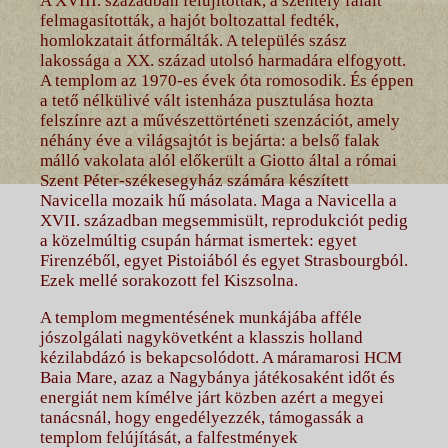
A XVIII. században felújították, a szentély falait
felmagasították, a hajót boltozattal fedték,
homlokzatait átformálták. A település szász
lakossága a XX. század utolsó harmadára elfogyott.
A templom az 1970-es évek óta romosodik. És éppen
a tető nélkülivé vált istenháza pusztulása hozta
felszínre azt a művészettörténeti szenzációt, amely
néhány éve a világsajtót is bejárta: a belső falak
málló vakolata alól előkerült a Giotto által a római
Szent Péter-székesegyház számára készített
Navicella mozaik hű másolata. Maga a Navicella a
XVII. században megsemmisült, reprodukciót pedig
a közelmúltig csupán hármat ismertek: egyet
Firenzéből, egyet Pistoiából és egyet Strasbourgból.
Ezek mellé sorakozott fel Kiszsolna.
A templom megmentésének munkájába afféle
jószolgálati nagykövetként a klasszis holland
kézilabdázó is bekapcsolódott. A máramarosi HCM
Baia Mare, azaz a Nagybánya játékosaként időt és
energiát nem kímélve járt közben azért a megyei
tanácsnál, hogy engedélyezzék, támogassák a
templom felújítását, a falfestmények