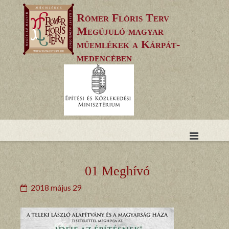
Skip
Rómer Flóris Terv
to
Megújuló magyar
content
műemlékek a Kárpát-
medencében
01 Meghívó
2018 május 29