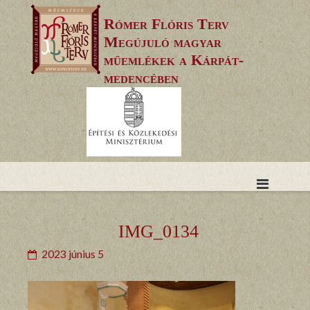
Skip
Rómer Flóris Terv
to
Megújuló magyar
content
műemlékek a Kárpát-
medencében
IMG_0134
2023 június 5