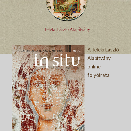
Teleki László Alapítvány
A Teleki László
Alapítvány
online
folyóirata