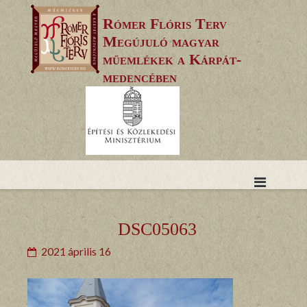
Skip
Rómer Flóris Terv
to
Megújuló magyar
content
műemlékek a Kárpát-
medencében
DSC05063
2021 április 16