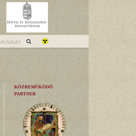
pcsolat
KÖZREMŰKÖDŐ
PARTNER