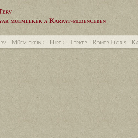
Terv
ar műemlékek a Kárpát-medencében
erv
Műemlékeink
Hírek
Térkép
Rómer Flóris
Ka