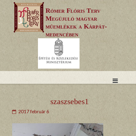
Skip
Rómer Flóris Terv
to
Megújuló magyar
content
műemlékek a Kárpát-
medencében
szaszsebes1
2017 február 6