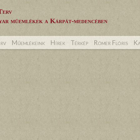
Terv
ar műemlékek a Kárpát-medencében
erv
Műemlékeink
Hírek
Térkép
Rómer Flóris
Ka