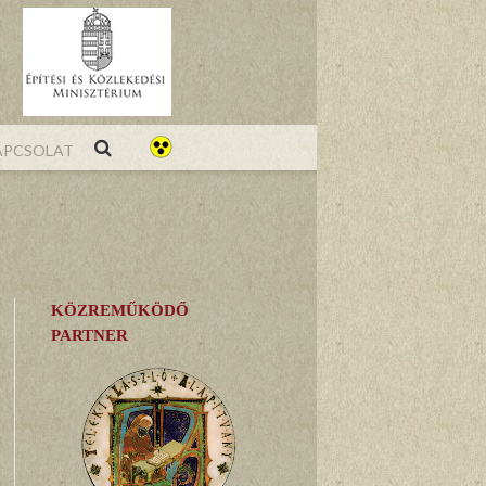
pcsolat
KÖZREMŰKÖDŐ
PARTNER