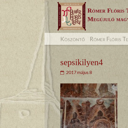
Skip
Rómer Flóris 
to
Megújuló magy
content
Köszöntő
Rómer Flóris T
sepsikilyen4
2017 május 8