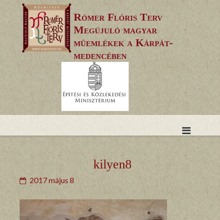
Skip
Rómer Flóris Terv
to
Megújuló magyar
content
műemlékek a Kárpát-
medencében
kilyen8
2017 május 8