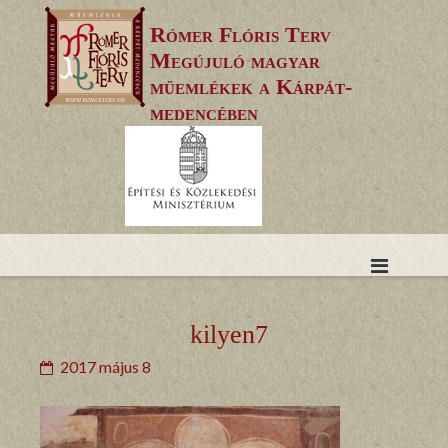
Skip
Rómer Flóris Terv
to
Megújuló magyar
content
műemlékek a Kárpát-
medencében
kilyen7
2017 május 8