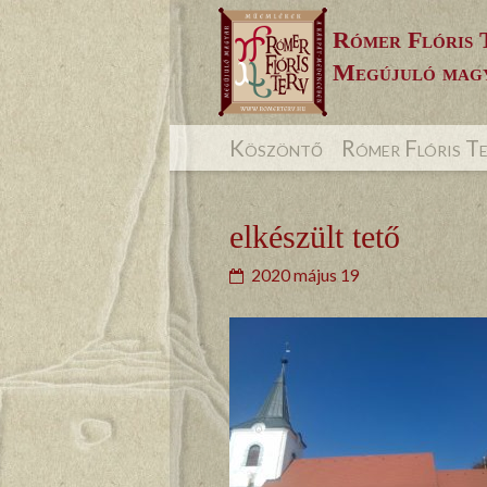
Skip
Rómer Flóris 
to
Megújuló magy
content
Köszöntő
Rómer Flóris T
elkészült tető
2020 május 19