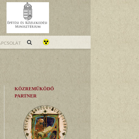
pcsolat
KÖZREMŰKÖDŐ
PARTNER