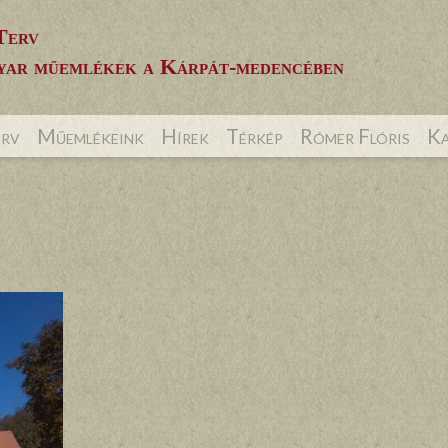
Terv
ar műemlékek a Kárpát-medencében
erv
Műemlékeink
Hírek
Térkép
Rómer Flóris
Ka