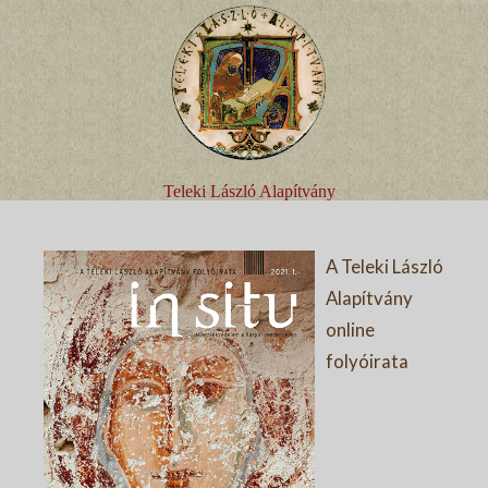
Teleki László Alapítvány
A Teleki László
Alapítvány
online
folyóirata