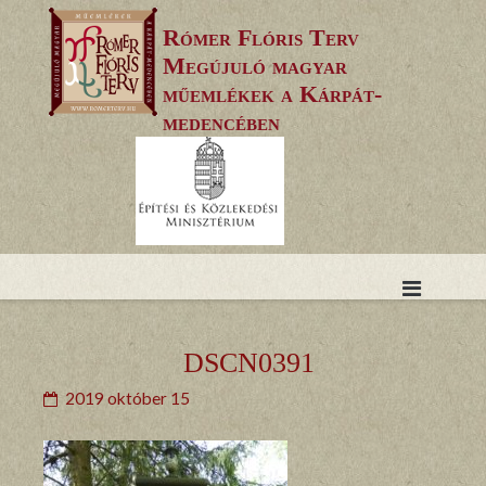
Skip
Rómer Flóris Terv
to
Megújuló magyar
content
műemlékek a Kárpát-
medencében
DSCN0391
2019 október 15