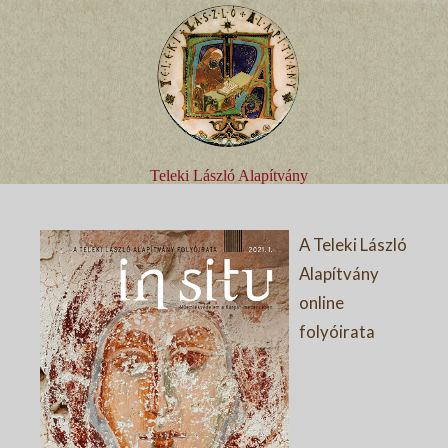
Teleki László Alapítvány
A Teleki László
Alapítvány
online
folyóirata