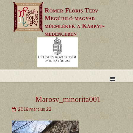
Skip
Rómer Flóris Terv
to
Megújuló magyar
content
műemlékek a Kárpát-
medencében
Marosv_minorita001
2018 március 22