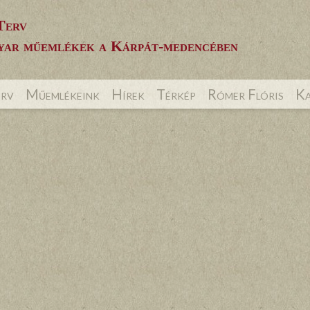
Terv
ar műemlékek a Kárpát-medencében
erv
Műemlékeink
Hírek
Térkép
Rómer Flóris
Ka