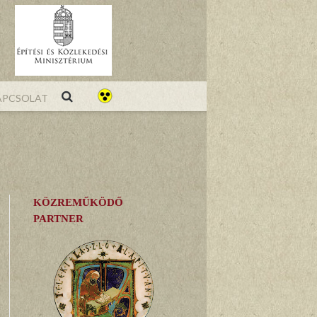
pcsolat
KÖZREMŰKÖDŐ
PARTNER