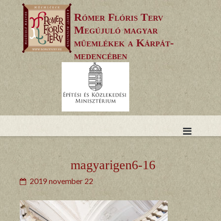
Skip
Rómer Flóris Terv
to
Megújuló magyar
content
műemlékek a Kárpát-
medencében
magyarigen6-16
2019 november 22