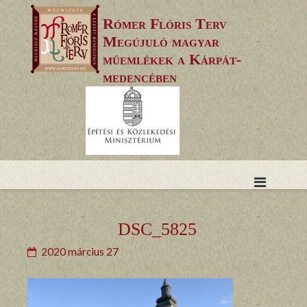
Skip
Rómer Flóris Terv
to
Megújuló magyar
content
műemlékek a Kárpát-
medencében
DSC_5825
2020 március 27