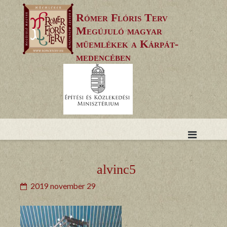
Skip
Rómer Flóris Terv
to
Megújuló magyar
content
műemlékek a Kárpát-
medencében
alvinc5
2019 november 29