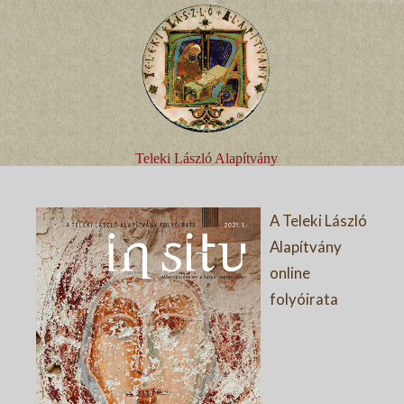
Teleki László Alapítvány
A Teleki László
Alapítvány
online
folyóirata