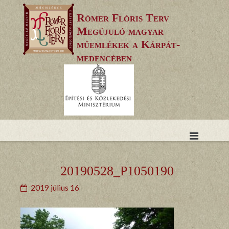
Skip
Rómer Flóris Terv
to
Megújuló magyar
content
műemlékek a Kárpát-
medencében
20190528_P1050190
2019 július 16