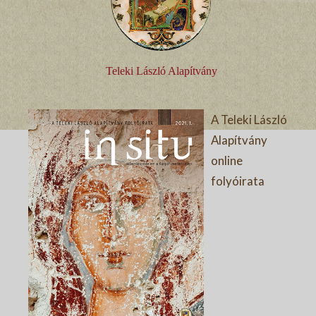
Teleki László Alapítvány
A Teleki László
Alapítvány
online
folyóirata