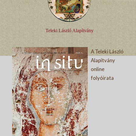
Teleki László Alapítvány
A Teleki László
Alapítvány
online
folyóirata