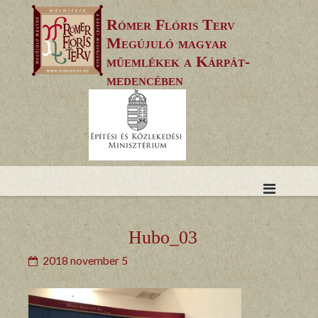
Skip
Rómer Flóris Terv
to
Megújuló magyar
content
műemlékek a Kárpát-
medencében
Hubo_03
2018 november 5