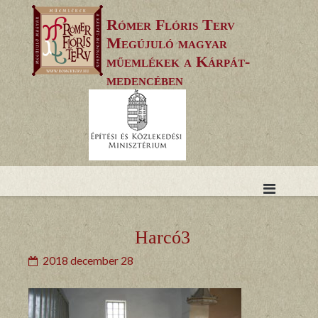
Skip
Rómer Flóris Terv
to
Megújuló magyar
content
műemlékek a Kárpát-
medencében
Harcó3
2018 december 28