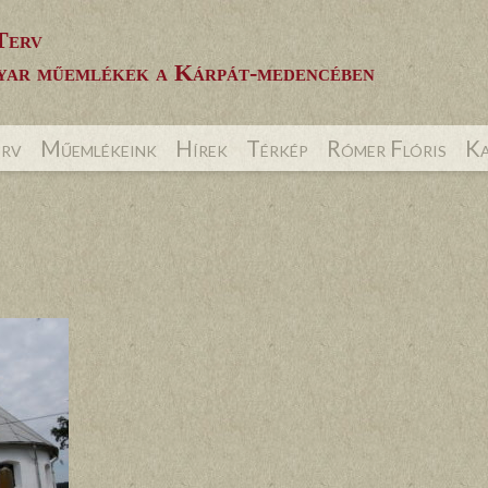
Terv
ar műemlékek a Kárpát-medencében
erv
Műemlékeink
Hírek
Térkép
Rómer Flóris
Ka