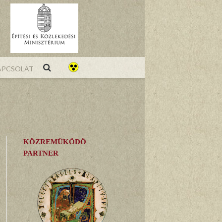
pcsolat
KÖZREMŰKÖDŐ
PARTNER