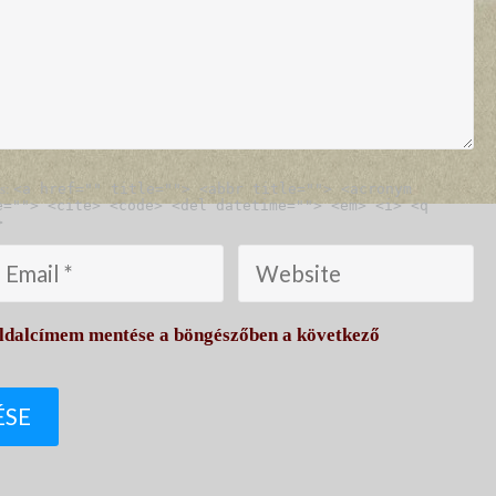
es:
<a href="" title=""> <abbr title=""> <acronym
e=""> <cite> <code> <del datetime=""> <em> <i> <q
>
oldalcímem mentése a böngészőben a következő