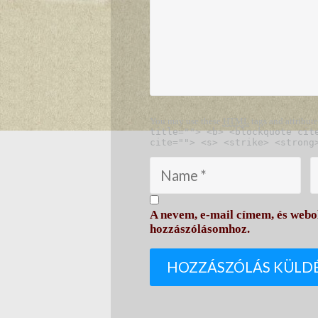
You may use these
HTML
tags and attribut
title=""> <b> <blockquote cit
cite=""> <s> <strike> <strong
A nevem, e-mail címem, és web
hozzászólásomhoz.