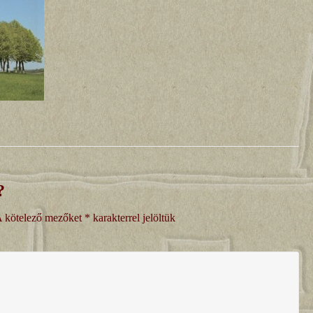
?
 kötelező mezőket
*
karakterrel jelöltük