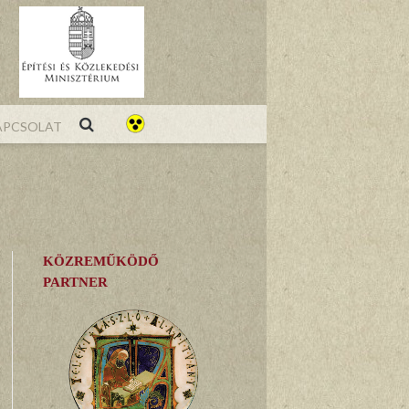
pcsolat
KÖZREMŰKÖDŐ
PARTNER