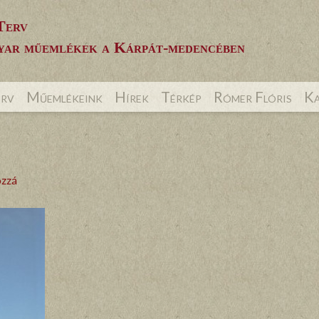
Terv
ar műemlékek a Kárpát-medencében
erv
Műemlékeink
Hírek
Térkép
Rómer Flóris
Ka
ozzá