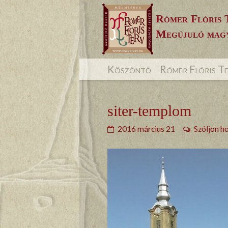
Skip
Rómer Flóris 
to
Megújuló magy
content
Köszöntő
Rómer Flóris T
siter-templom
2016 március 21
Szóljon h