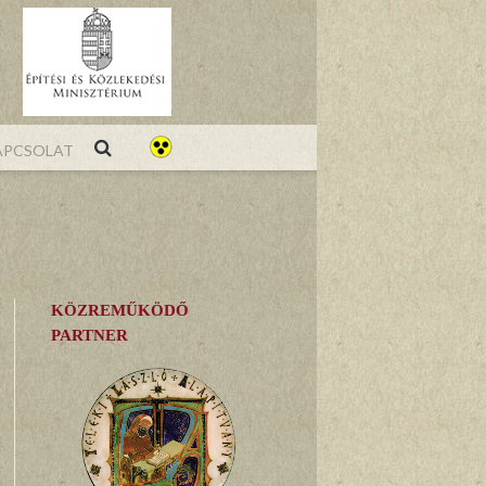
pcsolat
KÖZREMŰKÖDŐ
PARTNER