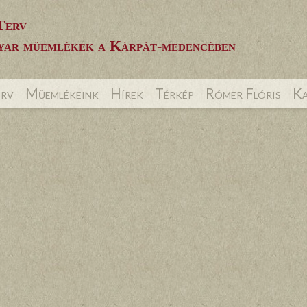
Terv
ar műemlékek a Kárpát-medencében
erv
Műemlékeink
Hírek
Térkép
Rómer Flóris
Ka