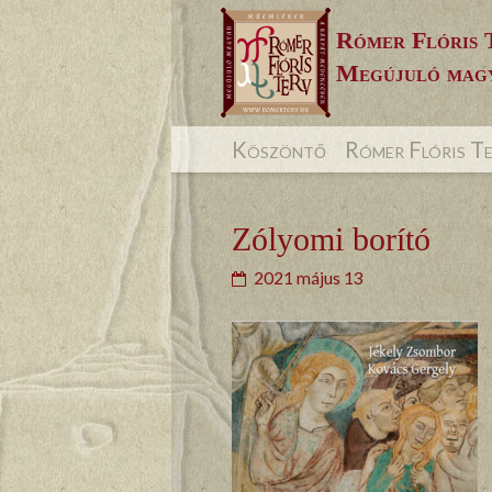
Skip
Rómer Flóris 
to
Megújuló magy
content
Köszöntő
Rómer Flóris T
Zólyomi borító
2021 május 13