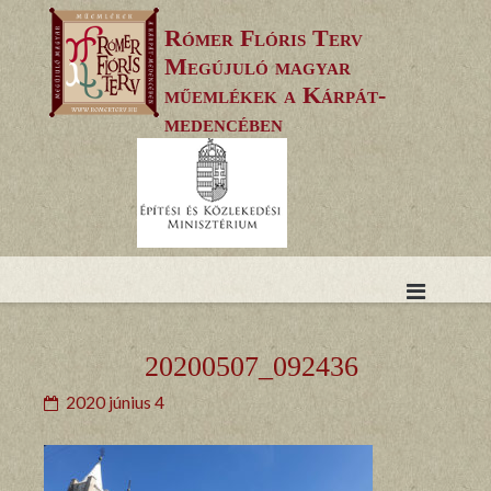
Skip
Rómer Flóris Terv
to
Megújuló magyar
content
műemlékek a Kárpát-
medencében
20200507_092436
2020 június 4