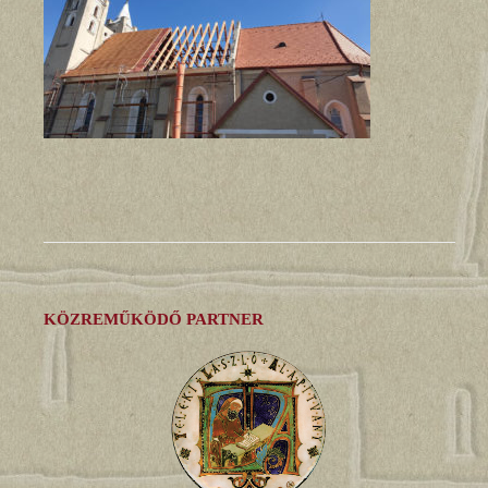
KÖZREMŰKÖDŐ PARTNER