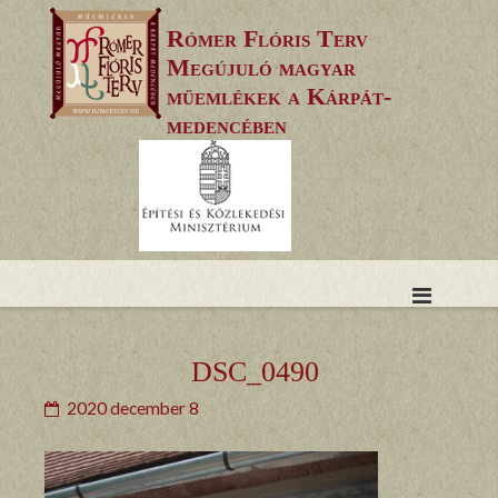
Skip
Rómer Flóris Terv
to
Megújuló magyar
content
műemlékek a Kárpát-
medencében
DSC_0490
2020 december 8