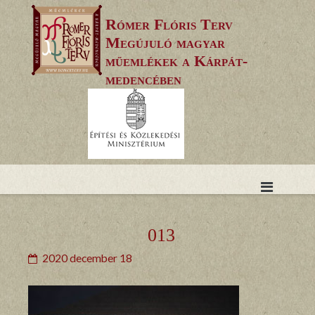
Skip
Rómer Flóris Terv
to
Megújuló magyar
content
műemlékek a Kárpát-
medencében
013
2020 december 18