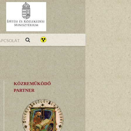
pcsolat
KÖZREMŰKÖDŐ
PARTNER