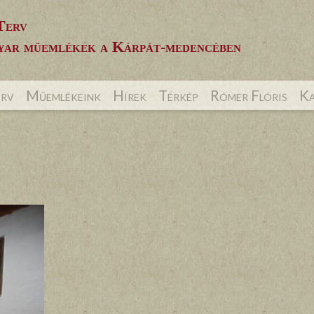
Terv
ar műemlékek a Kárpát-medencében
erv
Műemlékeink
Hírek
Térkép
Rómer Flóris
Ka