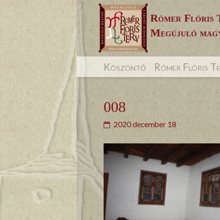
Skip
Rómer Flóris 
to
Megújuló magy
content
Köszöntő
Rómer Flóris T
008
2020 december 18