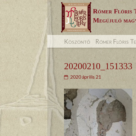
Skip
Rómer Flóris 
to
Megújuló magy
content
Köszöntő
Rómer Flóris T
20200210_151333
2020 április 21