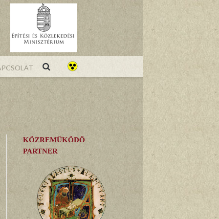
pcsolat
KÖZREMŰKÖDŐ
PARTNER