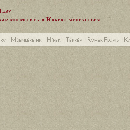
Terv
ar műemlékek a Kárpát-medencében
erv
Műemlékeink
Hírek
Térkép
Rómer Flóris
Ka