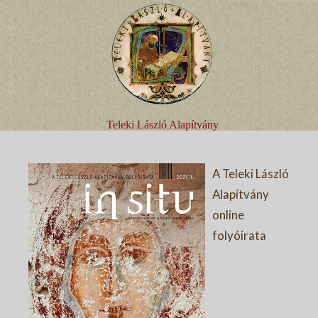
Teleki László Alapítvány
A Teleki László
Alapítvány
online
folyóirata