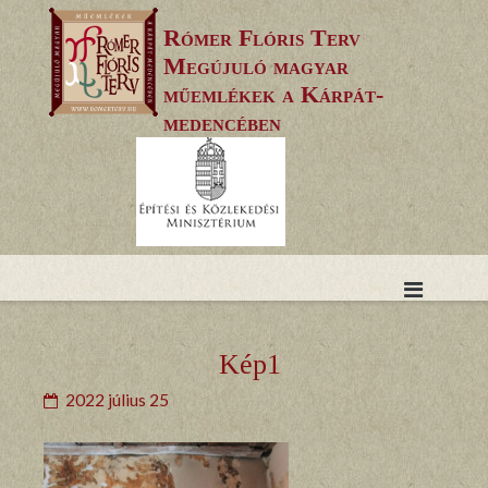
Skip
Rómer Flóris Terv
to
Megújuló magyar
content
műemlékek a Kárpát-
medencében
Kép1
2022 július 25