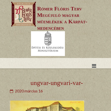
Skip
Rómer Flóris Terv
to
Megújuló magyar
content
műemlékek a Kárpát-
medencében
ungvar-ungvari-var-
2020 március 16