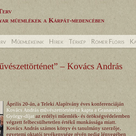
Terv
ar műemlékek a Kárpát-medencében
erv
Műemlékeink
Hírek
Térkép
Rómer Flóris
Ka
űvészettörténet” – Kovács András
Április 20-án, a Teleki Alapítvány éves konferenciáján
Kovács András művészettörténész kapta a Granasztói
György-díjat
az erdélyi műemlék- és örökségvédelemben
végzett felbecsülhetetlen értékű munkássága miatt.
Kovács András számos könyv és tanulmány szerzője,
egyetemi oktatói tevékenysége révén pedig lényegében