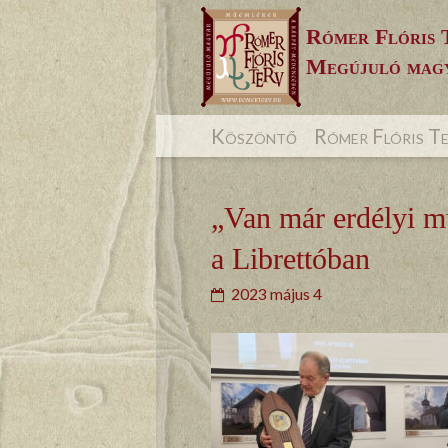
Skip
Rómer Flóris 
to
Megújuló magy
content
Köszöntő
Rómer Flóris T
„Van már erdélyi m
a Librettóban
2023 május 4