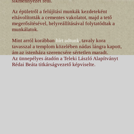
síkmennyezet fedi.
Az épületről a felújítási munkák kezdeteként
eltávolították a cementes vakolatot, majd a tető
megerősítésével, helyreállításával folytatódtak a
munkálatok.
Mint arról korábban
hírt adtunk
, tavaly kora
tavasszal a templom közelében nádas lángra kapott,
ám az istenháza szerencsére sértetlen maradt.
Az ünnepélyes átadón a Teleki László Alapítványt
Rédai Beáta titkárságvezető képviselte.