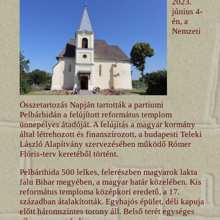
2023.
június 4-
én, a
Nemzeti
Összetartozás Napján tartották a partiumi
Pelbárhidán a felújított református templom
ünnepélyes átadóját. A felújítás a magyar kormány
által létrehozott és finanszírozott, a budapesti Teleki
László Alapítvány szervezésében működő Rómer
Flóris-terv keretéből történt.
Pelbárthida 500 lelkes, felerészben magyarok lakta
falu Bihar megyében, a magyar határ közelében. Kis
református temploma középkori eredetű, a 17.
században átalakították. Egyhajós épület, déli kapuja
előtt háromszintes torony áll. Belső terét egységes