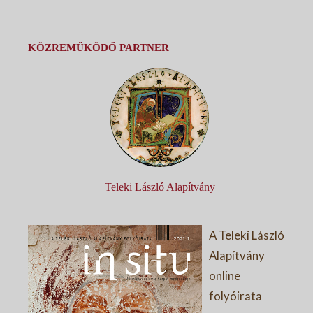
KÖZREMŰKÖDŐ PARTNER
Teleki László Alapítvány
A Teleki László
Alapítvány
online
folyóirata