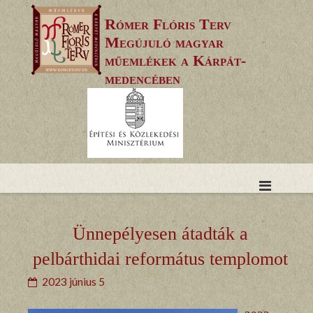
Skip
Rómer Flóris Terv
to
Megújuló magyar
content
műemlékek a Kárpát-
medencében
Ünnepélyesen átadták a
pelbárthidai református templomot
2023 június 5