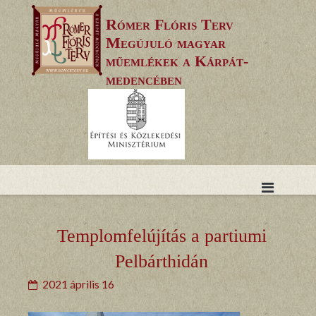
Skip
Rómer Flóris Terv
to
Megújuló magyar
content
műemlékek a Kárpát-
medencében
Templomfelújítás a partiumi
Pelbárthidán
2021 április 16